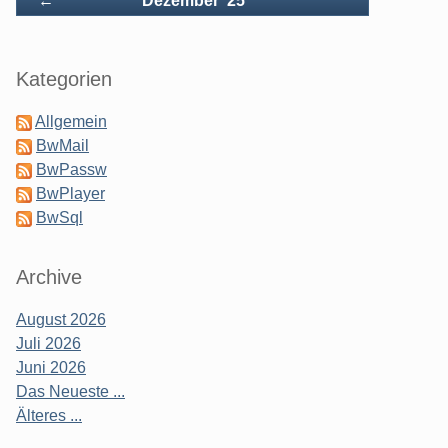
←
Dezember '25
Seitenleiste
Kategorien
Allgemein
BwMail
BwPassw
BwPlayer
BwSql
Archive
August 2026
Juli 2026
Juni 2026
Das Neueste ...
Älteres ...