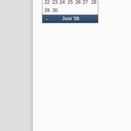
22
23
24
25
26
27
28
29
30
Zurück
←
Juni '26