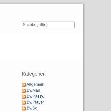
Seitenleiste
Kategorien
Allgemein
BwMail
BwPassw
BwPlayer
BwSql