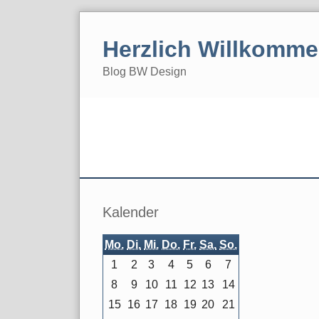
Skip
to
Herzlich Willkomm
content
Blog BW Design
Navigation
Seitenleiste
Pa
Kalender
Mo.
Di.
Mi.
Do.
Fr.
Sa.
So.
1
2
3
4
5
6
7
8
9
10
11
12
13
14
15
16
17
18
19
20
21