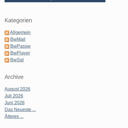
Seitenleiste
Kategorien
Allgemein
BwMail
BwPassw
BwPlayer
BwSql
Archive
August 2026
Juli 2026
Juni 2026
Das Neueste ...
Älteres ...