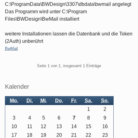
C:\ProgramData\BWDesign\3307\dbdata\bwmail angelegt
Das Programm wird unter C:\Program
Files\BWDesign\BwMail installiert
weitere Installationen lassen die Datenbank und die Token
(2Auth) unberührt
Kategorien:
BwMail
Pagination
Seite 1 von 1, insgesamt 1 Einträge
Seitenleiste
Kalender
Mo.
Di.
Mi.
Do.
Fr.
Sa.
So.
1
2
3
4
5
6
7
8
9
10
11
12
13
14
15
16
17
18
19
20
21
22
23