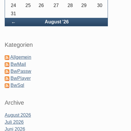
24
25
26
27
28
29
30
31
Zurück
←
August '26
Seitenleiste
Kategorien
Allgemein
BwMail
BwPassw
BwPlayer
BwSql
Archive
August 2026
Juli 2026
Juni 2026