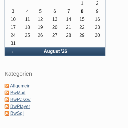
1
2
3
4
5
6
7
8
9
10
11
12
13
14
15
16
17
18
19
20
21
22
23
24
25
26
27
28
29
30
31
Zurück
←
August '26
Seitenleiste
Kategorien
Allgemein
BwMail
BwPassw
BwPlayer
BwSql