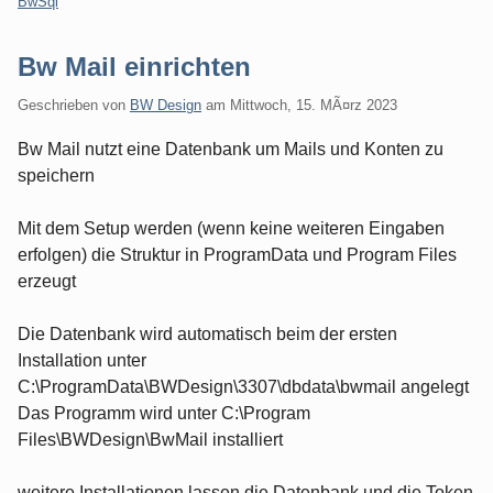
Kategorien:
BwSql
Bw Mail einrichten
Geschrieben von
BW Design
am
Mittwoch, 15. MÃ¤rz 2023
Bw Mail nutzt eine Datenbank um Mails und Konten zu
speichern
Mit dem Setup werden (wenn keine weiteren Eingaben
erfolgen) die Struktur in ProgramData und Program Files
erzeugt
Die Datenbank wird automatisch beim der ersten
Installation unter
C:\ProgramData\BWDesign\3307\dbdata\bwmail angelegt
Das Programm wird unter C:\Program
Files\BWDesign\BwMail installiert
weitere Installationen lassen die Datenbank und die Token