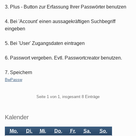
3. Plus - Button zur Erfassung Ihrer Passwörter benutzen
4. Bei 'Account' einen aussagekräftigen Suchbegriff
eingeben
5. Bei 'User' Zugangsdaten eintragen
6. Passwort vergeben. Evtl. Passwortcreator benutzen.
7. Speichern
Kategorien:
BwPassw
Pagination
Seite 1 von 1, insgesamt 8 Einträge
Seitenleiste
Kalender
Mo.
Di.
Mi.
Do.
Fr.
Sa.
So.